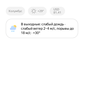
Курсы ЦБ
USD
Колумбус
+29°
РФ
81,41
В выходные: слабый дождь · 
слабый ветер 2⁠–⁠4 м⁠/⁠с, порывы до 
18 м⁠/⁠с · +30⁠°