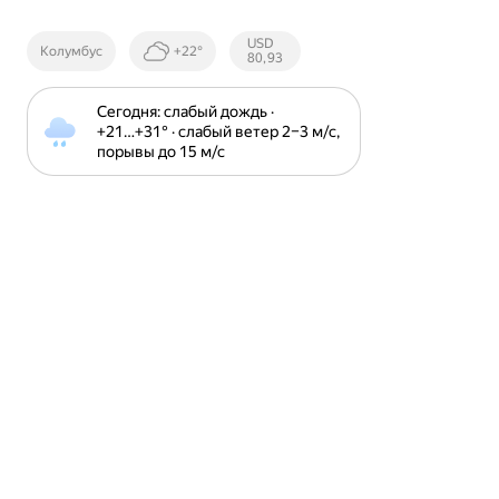
Курсы ЦБ
USD
Колумбус
+22°
РФ
80,93
Сегодня: слабый дождь · 
+21⁠…⁠+31⁠° · слабый ветер 2⁠–⁠3 м⁠/⁠с, 
порывы до 15 м⁠/⁠с