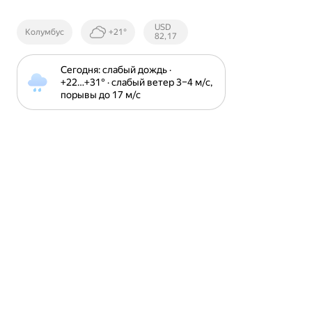
Курсы ЦБ
USD
Колумбус
+21°
РФ
82,17
Сегодня: слабый дождь · 
+22⁠…⁠+31⁠° · слабый ветер 3⁠–⁠4 м⁠/⁠с, 
порывы до 17 м⁠/⁠с