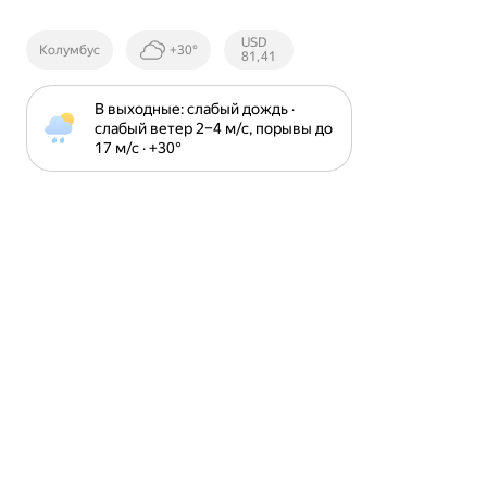
Курсы ЦБ
USD
Колумбус
+30°
РФ
81,41
В выходные: слабый дождь · 
слабый ветер 2⁠–⁠4 м⁠/⁠с, порывы до 
17 м⁠/⁠с · +30⁠°