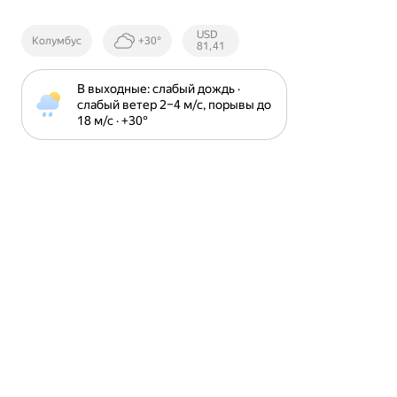
Курсы ЦБ
USD
Колумбус
+30°
РФ
81,41
В выходные: слабый дождь · 
слабый ветер 2⁠–⁠4 м⁠/⁠с, порывы до 
18 м⁠/⁠с · +30⁠°