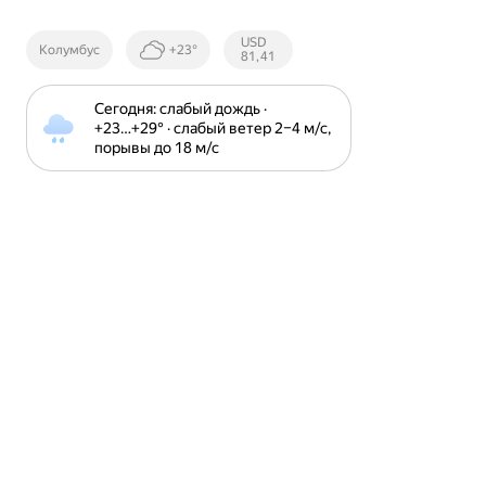
Курсы ЦБ
USD
Колумбус
+23°
РФ
81,41
Сегодня: слабый дождь · 
+23⁠…⁠+29⁠° · слабый ветер 2⁠–⁠4 м⁠/⁠с, 
порывы до 18 м⁠/⁠с