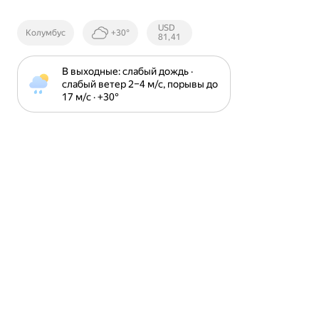
Курсы ЦБ
USD
Колумбус
+30°
РФ
81,41
В выходные: слабый дождь · 
слабый ветер 2⁠–⁠4 м⁠/⁠с, порывы до 
17 м⁠/⁠с · +30⁠°