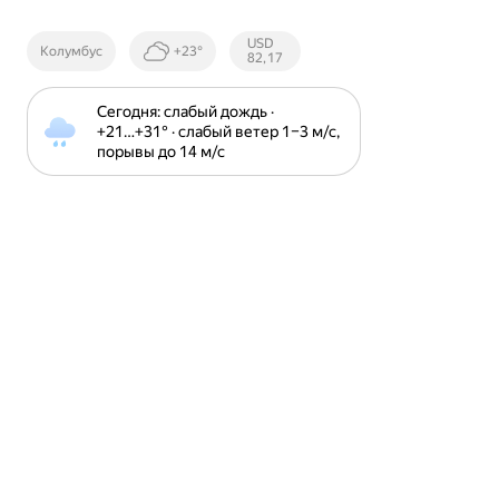
Курсы ЦБ
USD
Колумбус
+23°
РФ
82,17
Сегодня: слабый дождь · 
+21⁠…⁠+31⁠° · слабый ветер 1⁠–⁠3 м⁠/⁠с, 
порывы до 14 м⁠/⁠с