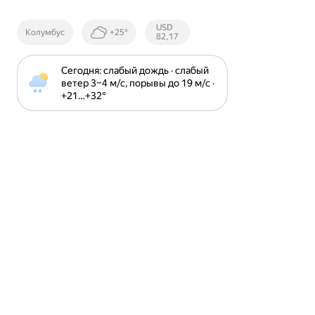
Курсы ЦБ
USD
Колумбус
+25°
РФ
82,17
Сегодня: слабый дождь · слабый 
ветер 3⁠–⁠4 м⁠/⁠с, порывы до 19 м⁠/⁠с · 
+21⁠…⁠+32⁠°