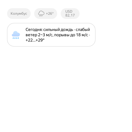
Курсы ЦБ
USD
Колумбус
+26°
РФ
82,17
Сегодня: сильный дождь · слабый 
ветер 2⁠–⁠3 м⁠/⁠с, порывы до 18 м⁠/⁠с · 
+22⁠…⁠+29⁠°