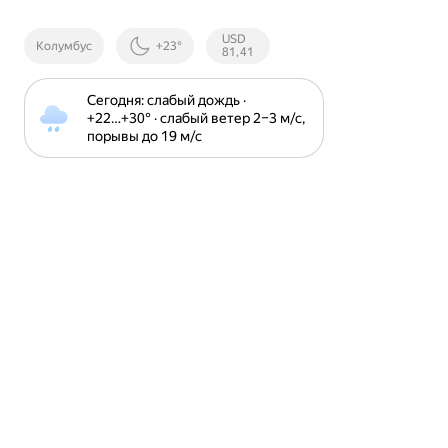
Курсы ЦБ
USD
Колумбус
+23°
РФ
81,41
Сегодня: слабый дождь · 
+22⁠…⁠+30⁠° · слабый ветер 2⁠–⁠3 м⁠/⁠с, 
порывы до 19 м⁠/⁠с