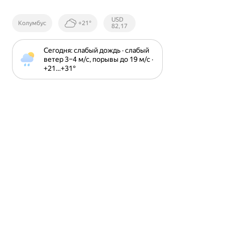
Курсы ЦБ
USD
Колумбус
+21°
РФ
82,17
Сегодня: слабый дождь · слабый 
ветер 3⁠–⁠4 м⁠/⁠с, порывы до 19 м⁠/⁠с · 
+21⁠…⁠+31⁠°