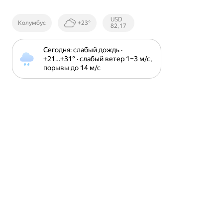
Курсы ЦБ
USD
Колумбус
+23°
РФ
82,17
Сегодня: слабый дождь · 
+21⁠…⁠+31⁠° · слабый ветер 1⁠–⁠3 м⁠/⁠с, 
порывы до 14 м⁠/⁠с