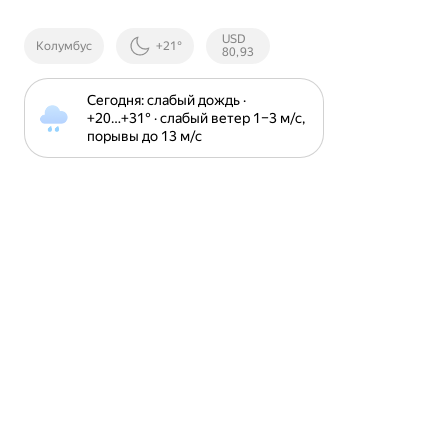
Курсы ЦБ
USD
Колумбус
+21°
РФ
80,93
Сегодня: слабый дождь · 
+20⁠…⁠+31⁠° · слабый ветер 1⁠–⁠3 м⁠/⁠с, 
порывы до 13 м⁠/⁠с