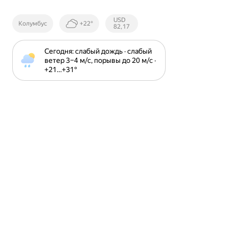
Курсы ЦБ
USD
Колумбус
+22°
РФ
82,17
Сегодня: слабый дождь · слабый 
ветер 3⁠–⁠4 м⁠/⁠с, порывы до 20 м⁠/⁠с · 
+21⁠…⁠+31⁠°