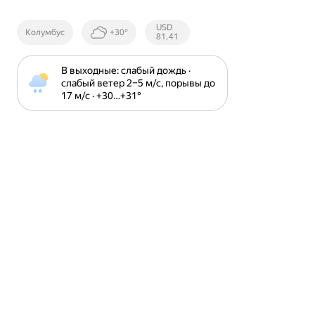
Курсы ЦБ
USD
Колумбус
+30°
РФ
81,41
В выходные: слабый дождь · 
слабый ветер 2⁠–⁠5 м⁠/⁠с, порывы до 
17 м⁠/⁠с · +30⁠…⁠+31⁠°