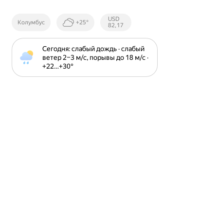
Курсы ЦБ
USD
Колумбус
+25°
РФ
82,17
Сегодня: слабый дождь · слабый 
ветер 2⁠–⁠3 м⁠/⁠с, порывы до 18 м⁠/⁠с · 
+22⁠…⁠+30⁠°