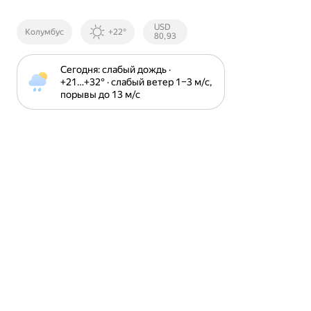
Курсы ЦБ
USD
Колумбус
+22°
РФ
80,93
Сегодня: слабый дождь · 
+21⁠…⁠+32⁠° · слабый ветер 1⁠–⁠3 м⁠/⁠с, 
порывы до 13 м⁠/⁠с