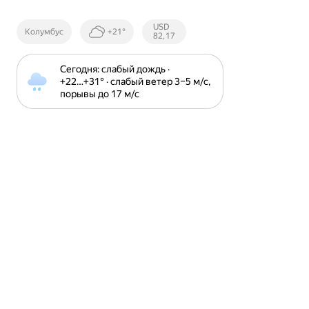
Курсы ЦБ
USD
Колумбус
+21°
РФ
82,17
Сегодня: слабый дождь · 
+22⁠…⁠+31⁠° · слабый ветер 3⁠–⁠5 м⁠/⁠с, 
порывы до 17 м⁠/⁠с